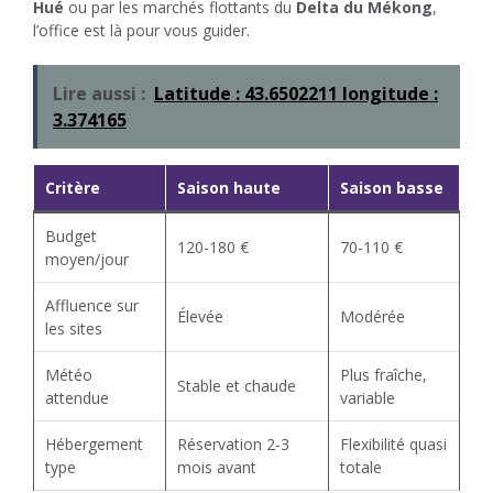
Hué
ou par les marchés flottants du
Delta du Mékong
,
l’office est là pour vous guider.
Lire aussi :
Latitude : 43.6502211 longitude :
3.374165
Critère
Saison haute
Saison basse
Budget
120-180 €
70-110 €
moyen/jour
Affluence sur
Élevée
Modérée
les sites
Météo
Plus fraîche,
Stable et chaude
attendue
variable
Hébergement
Réservation 2-3
Flexibilité quasi
type
mois avant
totale