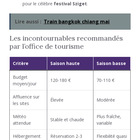
pour le célèbre
festival Sziget
.
Lire aussi :
Train bangkok chiang mai
Les incontournables recommandés
par l’office de tourisme
Critère
Saison haute
Saison basse
Budget
120-180 €
70-110 €
moyen/jour
Affluence sur
Élevée
Modérée
les sites
Météo
Plus fraîche,
Stable et chaude
attendue
variable
Hébergement
Réservation 2-3
Flexibilité quasi