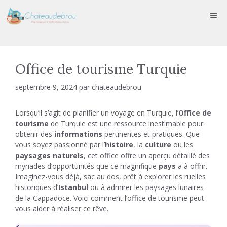
Aller
ME
au
contenu
Office de tourisme Turquie
septembre 9, 2024
par
chateaudebrou
Lorsqu’il s’agit de planifier un voyage en Turquie, l’
Office de
tourisme
de Turquie est une ressource inestimable pour
obtenir des
informations
pertinentes et pratiques. Que
vous soyez passionné par l’
histoire
, la
culture
ou les
paysages naturels
, cet office offre un aperçu détaillé des
myriades d’opportunités que ce magnifique
pays
a à offrir.
Imaginez-vous déjà, sac au dos, prêt à explorer les ruelles
historiques d’
Istanbul
ou à admirer les paysages lunaires
de la Cappadoce. Voici comment l’office de tourisme peut
vous aider à réaliser ce rêve.