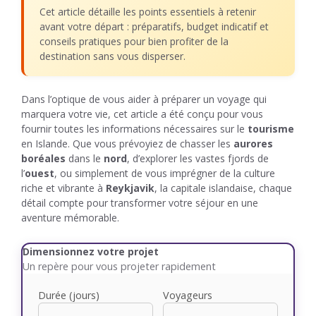
Cet article détaille les points essentiels à retenir
avant votre départ : préparatifs, budget indicatif et
conseils pratiques pour bien profiter de la
destination sans vous disperser.
Dans l’optique de vous aider à préparer un voyage qui
marquera votre vie, cet article a été conçu pour vous
fournir toutes les informations nécessaires sur le
tourisme
en Islande. Que vous prévoyiez de chasser les
aurores
boréales
dans le
nord
, d’explorer les vastes fjords de
l’
ouest
, ou simplement de vous imprégner de la culture
riche et vibrante à
Reykjavik
, la capitale islandaise, chaque
détail compte pour transformer votre séjour en une
aventure mémorable.
Dimensionnez votre projet
Un repère pour vous projeter rapidement
Durée (jours)
Voyageurs