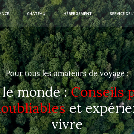
ANCE
CHATEAU
HÉBERGEMENT
SERVICE DE 
Pour tous les amateurs de voyage :
 le monde :
Conseils p
noubliables
et expérie
vivre