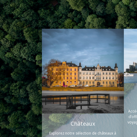
Accé
d’of
voyag
Châteaux
Explorez notre sélection de châteaux à