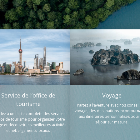
Service de l’office de
Voyage
tourisme
Partez à l’aventure avec nos conseil
voyage, des destinations incontourn
dez à une liste complète des services
aux itinéraires personnalisés pour
fice de tourisme pour organiser votre
séjour sur mesure.
e et découvrir les meilleures activités
et hébergements locaux.