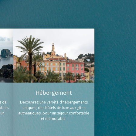
Hébergement
Découvrez une variété d’hébergements
s de
uniques, des hôtels de luxe aux gîtes
ables
authentiques, pour un séjour confortable
 un
et mémorable.