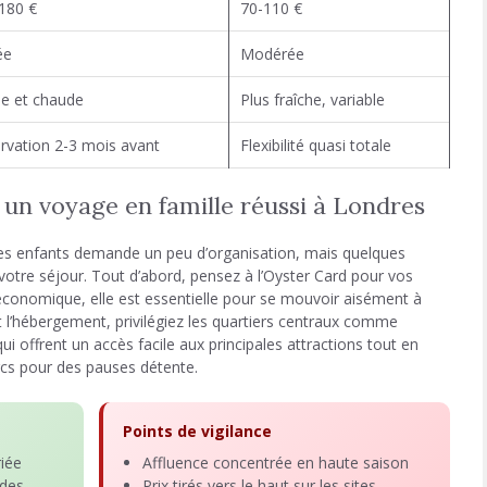
180 €
70-110 €
ée
Modérée
le et chaude
Plus fraîche, variable
rvation 2-3 mois avant
Flexibilité quasi totale
 un voyage en famille réussi à Londres
es enfants demande un peu d’organisation, mais quelques
votre séjour. Tout d’abord, pensez à l’Oyster Card pour vos
économique, elle est essentielle pour se mouvoir aisément à
ant l’hébergement, privilégiez les quartiers centraux comme
 offrent un accès facile aux principales attractions tout en
cs pour des pauses détente.
Points de vigilance
riée
Affluence concentrée en haute saison
 des
Prix tirés vers le haut sur les sites