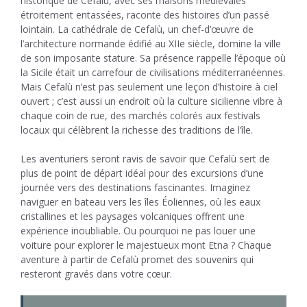
historique de Cefalù, avec ses maisons médiévales
étroitement entassées, raconte des histoires d’un passé
lointain. La cathédrale de Cefalù, un chef-d’œuvre de
l’architecture normande édifié au XIIe siècle, domine la ville
de son imposante stature. Sa présence rappelle l’époque où
la Sicile était un carrefour de civilisations méditerranéennes.
Mais Cefalù n’est pas seulement une leçon d’histoire à ciel
ouvert ; c’est aussi un endroit où la culture sicilienne vibre à
chaque coin de rue, des marchés colorés aux festivals
locaux qui célèbrent la richesse des traditions de l’île.
Les aventuriers seront ravis de savoir que Cefalù sert de
plus de point de départ idéal pour des excursions d’une
journée vers des destinations fascinantes. Imaginez
naviguer en bateau vers les îles Éoliennes, où les eaux
cristallines et les paysages volcaniques offrent une
expérience inoubliable. Ou pourquoi ne pas louer une
voiture pour explorer le majestueux mont Etna ? Chaque
aventure à partir de Cefalù promet des souvenirs qui
resteront gravés dans votre cœur.