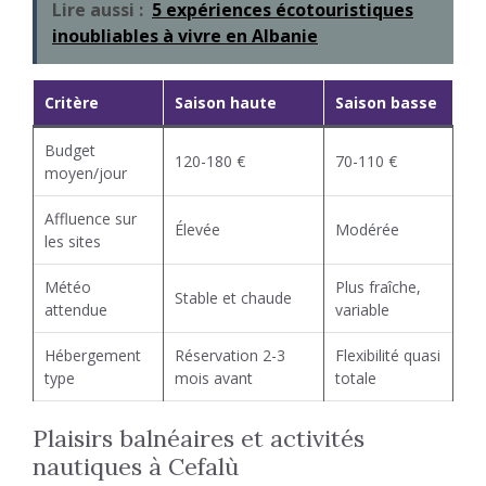
Lire aussi :
5 expériences écotouristiques
inoubliables à vivre en Albanie
Critère
Saison haute
Saison basse
Budget
120-180 €
70-110 €
moyen/jour
Affluence sur
Élevée
Modérée
les sites
Météo
Plus fraîche,
Stable et chaude
attendue
variable
Hébergement
Réservation 2-3
Flexibilité quasi
type
mois avant
totale
Plaisirs balnéaires et activités
nautiques à Cefalù