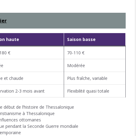
ier
son haute
Saison basse
180 €
70-110 €
ée
Modérée
le et chaude
Plus fraîche, variable
rvation 2-3 mois avant
Flexibilité quasi totale
e début de l’histoire de Thessalonique
hristianisme à Thessalonique
influences ottomanes
ique pendant la Seconde Guerre mondiale
temporaine