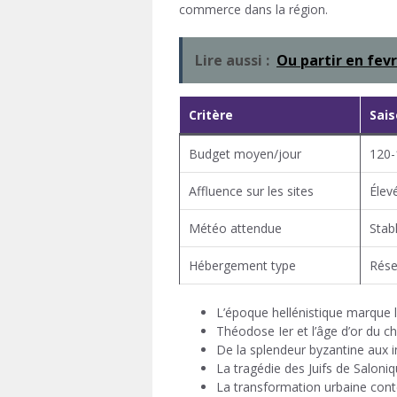
commerce dans la région.
Lire aussi :
Ou partir en fevr
Critère
Sai
Budget moyen/jour
120-
Affluence sur les sites
Élev
Météo attendue
Stab
Hébergement type
Rése
L’époque hellénistique marque l
Théodose Ier et l’âge d’or du c
De la splendeur byzantine aux 
La tragédie des Juifs de Salon
La transformation urbaine con