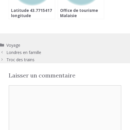
Latitude 43.7715417
Office de tourisme
longitude
Malaisie
6.18982619999997
Catégories
Voyage
Londres en famille
Troc des trains
Laisser un commentaire
Commentaire