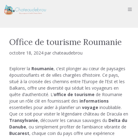
Aller
ME
au
contenu
Office de tourisme Roumanie
octobre 18, 2024
par
chateaudebrou
Explorer la
Roumanie
, c’est plonger au cœur de paysages
époustouflants et de villes chargées d’histoire. Ce pays,
situé à la croisée des chemins entre l’Europe de l’Est et les
Balkans, offre une diversité qui séduit les voyageurs en
quête d’authenticité. L’
office de tourisme
de Roumanie
joue un rôle clé en fournissant des
informations
essentielles pour aider à planifier un
voyage
inoubliable.
Que ce soit pour visiter le légendaire château de Dracula en
Transylvanie
, découvrir les canaux sauvages du
Delta du
Danube
, ou simplement profiter de l’ambiance vibrante de
Bucarest
, chaque coin du pays offre une expérience