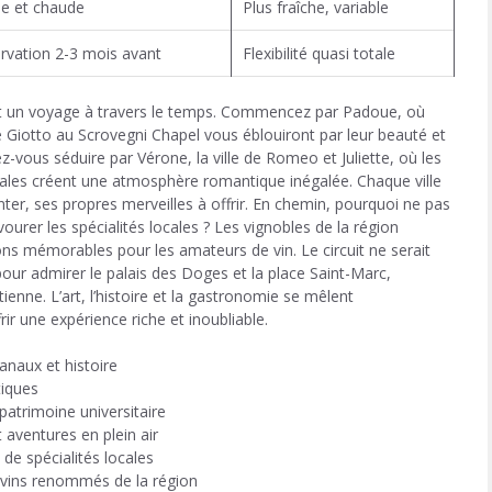
le et chaude
Plus fraîche, variable
rvation 2-3 mois avant
Flexibilité quasi totale
e est un voyage à travers le temps. Commencez par Padoue, où
de Giotto au Scrovegni Chapel vous éblouiront par leur beauté et
ez-vous séduire par Vérone, la ville de Romeo et Juliette, où les
vales créent une atmosphère romantique inégalée. Chaque ville
nter, ses propres merveilles à offrir. En chemin, pourquoi ne pas
ourer les spécialités locales ? Les vignobles de la région
ons mémorables pour les amateurs de vin. Le circuit ne serait
our admirer le palais des Doges et la place Saint-Marc,
ienne. L’art, l’histoire et la gastronomie se mêlent
r une expérience riche et inoubliable.
anaux et histoire
tiques
patrimoine universitaire
 aventures en plein air
 de spécialités locales
s vins renommés de la région