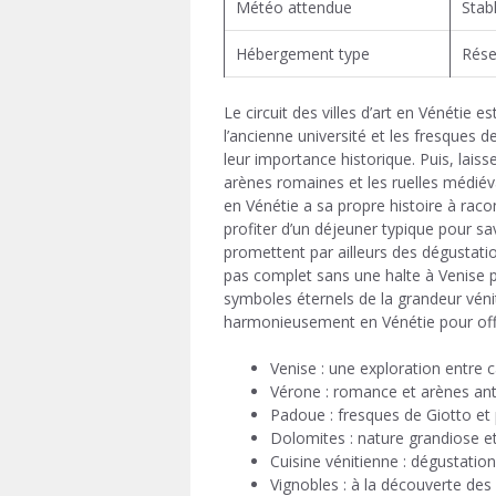
Météo attendue
Stab
Hébergement type
Rése
Le circuit des villes d’art en Vénéti
l’ancienne université et les fresques 
leur importance historique. Puis, laiss
arènes romaines et les ruelles médié
en Vénétie a sa propre histoire à raco
profiter d’un déjeuner typique pour sav
promettent par ailleurs des dégustati
pas complet sans une halte à Venise p
symboles éternels de la grandeur vénit
harmonieusement en Vénétie pour offri
Venise : une exploration entre c
Vérone : romance et arènes an
Padoue : fresques de Giotto et 
Dolomites : nature grandiose et
Cuisine vénitienne : dégustation
Vignobles : à la découverte de