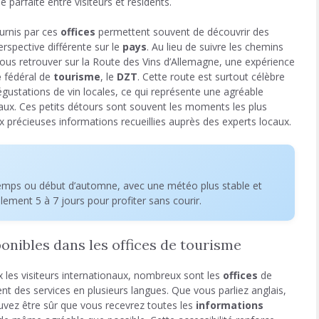
 parfaite entre visiteurs et résidents.
ournis par ces
offices
permettent souvent de découvrir des
perspective différente sur le
pays
. Au lieu de suivre les chemins
vous retrouver sur la Route des Vins d’Allemagne, une expérience
e
fédéral de
tourisme
, le
DZT
. Cette route est surtout célèbre
égustations de vin locales, ce qui représente une agréable
iaux. Ces petits détours sont souvent les moments les plus
x précieuses informations recueillies auprès des experts locaux.
ntemps ou début d’automne, avec une météo plus stable et
alement 5 à 7 jours pour profiter sans courir.
onibles dans les offices de tourisme
x les visiteurs internationaux, nombreux sont les
offices
de
t des services en plusieurs langues. Que vous parliez anglais,
vez être sûr que vous recevrez toutes les
informations