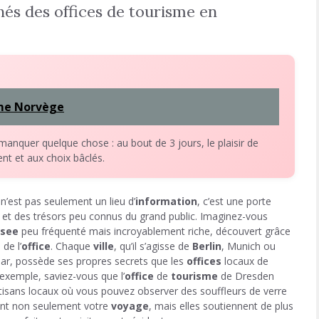
hés des offices de tourisme en
sme Norvège
 manquer quelque chose : au bout de 3 jours, le plaisir de
nt et aux choix bâclés.
n’est pas seulement un lieu d’
information
, c’est une porte
s et des trésors peu connus du grand public. Imaginez-vous
see
peu fréquenté mais incroyablement riche, découvert grâce
de l’
office
. Chaque
ville
, qu’il s’agisse de
Berlin
, Munich ou
r, possède ses propres secrets que les
offices
locaux de
 exemple, saviez-vous que l’
office
de
tourisme
de Dresden
artisans locaux où vous pouvez observer des souffleurs de verre
sent non seulement votre
voyage
, mais elles soutiennent de plus