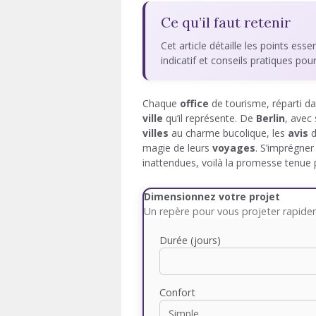
Ce qu’il faut retenir
Cet article détaille les points esse
indicatif et conseils pratiques pou
Chaque
office
de tourisme, réparti d
ville
qu’il représente. De
Berlin
, avec 
villes
au charme bucolique, les
avis
d
magie de leurs
voyages
. S’imprégner
inattendues, voilà la promesse tenue p
Dimensionnez votre projet
Un repère pour vous projeter rapid
Durée (jours)
Confort