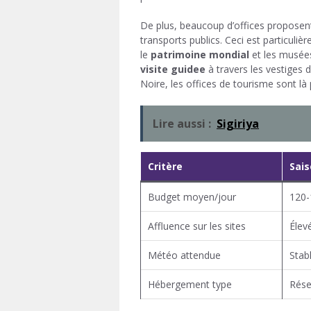
De plus, beaucoup d’offices proposent d
transports publics. Ceci est particul
le
patrimoine mondial
et les musées
visite guidee
à travers les vestiges 
Noire, les offices de tourisme sont là 
Lire aussi :
Sigiriya
Critère
Sai
Budget moyen/jour
120-
Affluence sur les sites
Élev
Météo attendue
Stab
Hébergement type
Rése