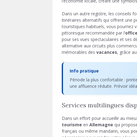
l’économie locale, créant une symbiose
Dans un autre registre, les conseils f
itinéraires alternatifs qui offrent une 
touristiques habituels, vous pourriez 
pittoresque recommandée par l’
offic
pour ses vues spectaculaires et ses d
alternative aux circuits plus commerc
mémorables des
vacances
, grâce au
Info pratique
Période la plus confortable : pri
une affluence réduite. Prévoir idé
Services multilingues disp
Dans un effort pour accueillir au mieu
tourisme
en
Allemagne
qui proposen
français ou même mandarin, vous pou