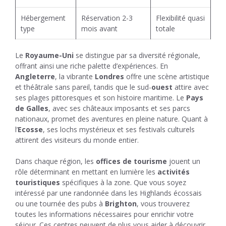
Hébergement
Réservation 2-3
Flexibilité quasi
type
mois avant
totale
Le
Royaume-Uni
se distingue par sa diversité régionale,
offrant ainsi une riche palette d’expériences. En
Angleterre
, la vibrante
Londres
offre une scène artistique
et théâtrale sans pareil, tandis que le sud-
ouest
attire avec
ses plages pittoresques et son histoire maritime. Le
Pays
de Galles
, avec ses châteaux imposants et ses parcs
nationaux, promet des aventures en pleine nature. Quant à
l’
Ecosse
, ses lochs mystérieux et ses festivals culturels
attirent des visiteurs du monde entier.
Dans chaque région, les
offices de tourisme
jouent un
rôle déterminant en mettant en lumière les
activités
touristiques
spécifiques à la zone. Que vous soyez
intéressé par une randonnée dans les Highlands écossais
ou une tournée des pubs à
Brighton
, vous trouverez
toutes les informations nécessaires pour enrichir votre
séjour. Ces centres peuvent de plus vous aider à découvrir