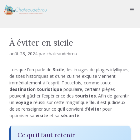
Aller
ME
au
contenu
À éviter en sicile
août 28, 2024
par
chateaudebrou
Lorsque l’on parle de
Sicile
, les images de plages idylliques,
de sites historiques et d’une cuisine exquise viennent
immédiatement à l’esprit. Toutefois, comme toute
destination touristique
populaire, certains pièges
peuvent gâcher l’expérience des
touristes
. Afin de garantir
un
voyage
réussi sur cette magnifique
île
, il est judicieux
de se renseigner sur ce qu’il convient d’
éviter
pour
optimiser sa
visite
et sa
sécurité
.
Ce qu’il faut retenir