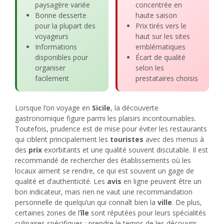
paysagère variée
concentrée en
Bonne desserte
haute saison
pour la plupart des
Prix tirés vers le
voyageurs
haut sur les sites
Informations
emblématiques
disponibles pour
Écart de qualité
organiser
selon les
facilement
prestataires choisis
Lorsque l’on voyage en
Sicile
, la découverte
gastronomique figure parmi les plaisirs incontournables.
Toutefois, prudence est de mise pour éviter les restaurants
qui ciblent principalement les
touristes
avec des menus à
des
prix
exorbitants et une qualité souvent discutable. Il est
recommandé de rechercher des établissements où les
locaux aiment se rendre, ce qui est souvent un gage de
qualité et d’authenticité. Les
avis
en ligne peuvent être un
bon indicateur, mais rien ne vaut une recommandation
personnelle de quelqu’un qui connaît bien la
ville
. De plus,
certaines zones de l’
île
sont réputées pour leurs spécialités
culinaires spécifiques ; prendre le temps de les découvrir