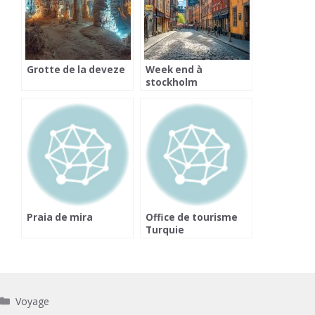
Grotte de la deveze
Week end à
stockholm
Praia de mira
Office de tourisme
Turquie
Catégories
Voyage