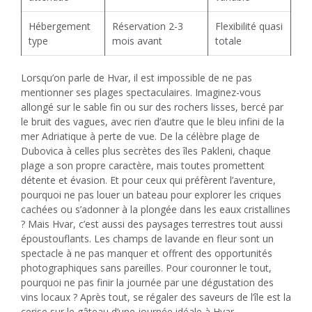
Hébergement
Réservation 2-3
Flexibilité quasi
type
mois avant
totale
Lorsqu’on parle de Hvar, il est impossible de ne pas
mentionner ses plages spectaculaires. Imaginez-vous
allongé sur le sable fin ou sur des rochers lisses, bercé par
le bruit des vagues, avec rien d’autre que le bleu infini de la
mer Adriatique à perte de vue. De la célèbre plage de
Dubovica à celles plus secrètes des îles Pakleni, chaque
plage a son propre caractère, mais toutes promettent
détente et évasion. Et pour ceux qui préfèrent l’aventure,
pourquoi ne pas louer un bateau pour explorer les criques
cachées ou s’adonner à la plongée dans les eaux cristallines
? Mais Hvar, c’est aussi des paysages terrestres tout aussi
époustouflants. Les champs de lavande en fleur sont un
spectacle à ne pas manquer et offrent des opportunités
photographiques sans pareilles. Pour couronner le tout,
pourquoi ne pas finir la journée par une dégustation des
vins locaux ? Après tout, se régaler des saveurs de l’île est la
cerise sur le gâteau d’une journée idéale à Hvar.