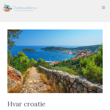
Aller
ME
au
contenu
Hvar croatie