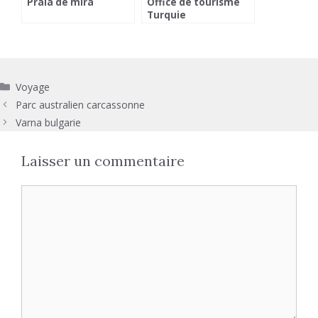
Praia de mira
Office de tourisme
Turquie
Catégories
Voyage
Parc australien carcassonne
Varna bulgarie
Laisser un commentaire
Commentaire