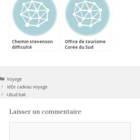
Chemin stevenson
Office de tourisme
difficulté
Corée du Sud
Catégories
Voyage
IdÉe cadeau voyage
Ubud bali
Laisser un commentaire
Commentaire