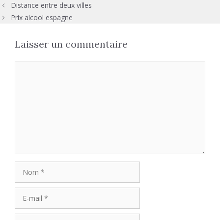
Distance entre deux villes
Prix alcool espagne
Laisser un commentaire
Commentaire
Nom
E-
mail
Site