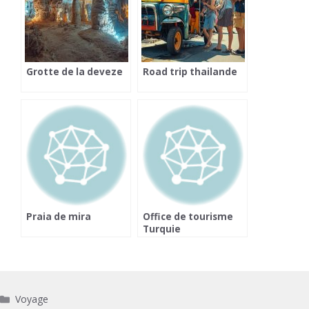
Grotte de la deveze
Road trip thailande
Praia de mira
Office de tourisme
Turquie
Catégories
Voyage