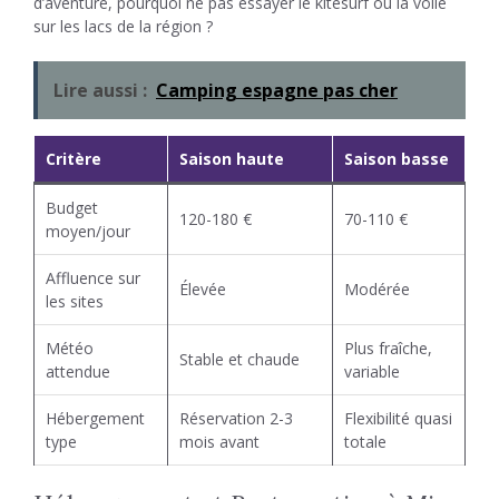
d’aventure, pourquoi ne pas essayer le kitesurf ou la voile
sur les lacs de la région ?
Lire aussi :
Camping espagne pas cher
Critère
Saison haute
Saison basse
Budget
120-180 €
70-110 €
moyen/jour
Affluence sur
Élevée
Modérée
les sites
Météo
Plus fraîche,
Stable et chaude
attendue
variable
Hébergement
Réservation 2-3
Flexibilité quasi
type
mois avant
totale