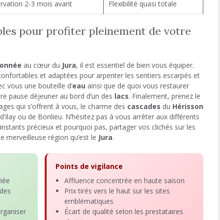
rvation 2-3 mois avant
Flexibilité quasi totale
bles pour profiter pleinement de votre
donnée
au cœur du
Jura
, il est essentiel de bien vous équiper.
nfortables et adaptées pour arpenter les sentiers escarpés et
c vous une bouteille d’
eau
ainsi que de quoi vous restaurer
votre pause déjeuner au bord d’un des
lacs
. Finalement, prenez le
ges qui s’offrent à vous, le charme des
cascades
du
Hérisson
d’Ilay ou de Bonlieu. N’hésitez pas à vous arrêter aux différents
 instants précieux et pourquoi pas, partager vos clichés sur les
e merveilleuse région qu’est le
Jura
.
Points de vigilance
riée
Affluence concentrée en haute saison
 des
Prix tirés vers le haut sur les sites
emblématiques
rganiser
Écart de qualité selon les prestataires