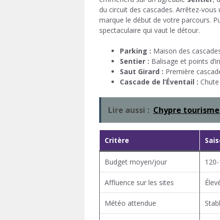
du circuit des cascades. Arrêtez-vous
marque le début de votre parcours. Pui
spectaculaire qui vaut le détour.
Parking :
Maison des cascades
Sentier :
Balisage et points d’in
Saut Girard :
Première cascade
Cascade de l’Éventail :
Chute 
Lire aussi :
Chypre tourisme
Critère
Sai
Budget moyen/jour
120-
Affluence sur les sites
Élev
Météo attendue
Stab