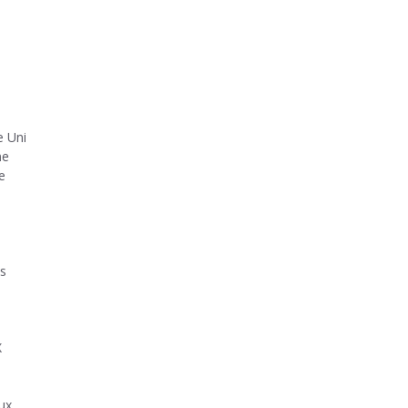
e Uni
ne
e
is
X
ux