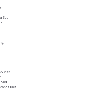
e
du Sud
rk
ong
aoudite
e
u Sud
arabes unis
s