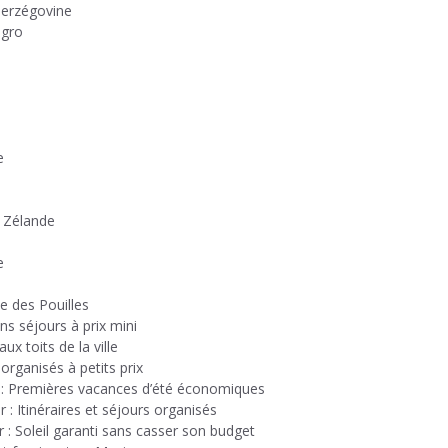
Herzégovine
égro
e
e Zélande
e
ée des Pouilles
s séjours à prix mini
ux toits de la ville
rganisés à petits prix
r : Premières vacances d’été économiques
: Itinéraires et séjours organisés
 : Soleil garanti sans casser son budget