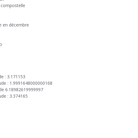
e compostelle
fe en décembre
o
de : 3.171153
itude : 1.9991648000000168
ude 6.18982619999997
ude : 3.374165