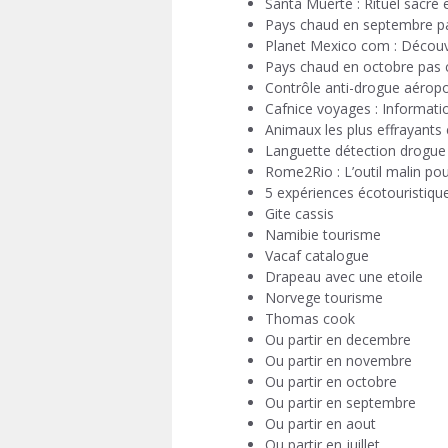
Santa Muerte : Rituel sacré 
Pays chaud en septembre pas
Planet Mexico com : Découv
Pays chaud en octobre pas ch
Contrôle anti-drogue aéropo
Cafnice voyages : Informatio
Animaux les plus effrayants 
Languette détection drogue a
Rome2Rio : L’outil malin po
5 expériences écotouristique
Gite cassis
Namibie tourisme
Vacaf catalogue
Drapeau avec une etoile
Norvege tourisme
Thomas cook
Ou partir en decembre
Ou partir en novembre
Ou partir en octobre
Ou partir en septembre
Ou partir en aout
Ou partir en juillet